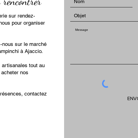
 rencontrer
erie sur rendez-
nous pour organiser
z-nous sur le marché
mpinchi à Ajaccio.
 artisanales tout au
t acheter nos
présences, contactez
ENV