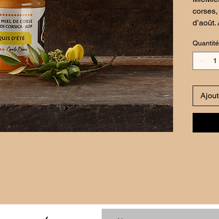
corses, 
d’août. 
germand
Quantité
Ambré cl
aromati
pour le
Ajout