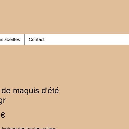
s abeilles
Contact
 de maquis d'été
gr
Prix
 €
 typique des hautes vallées