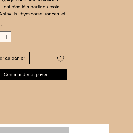
il est récolté à partir du mois
Anthyllis, thym corse, ronces, et
rées en font un miel rare.
*
air à très clair, floral, fruité et
quel au goût prononcé, parfait
s amateurs de saveurs intenses.
er au panier
Commander et payer